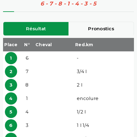
6 - 7 - 8 - 1 - 4 - 3 - 5
Résultat
Pronostics
Place
N°
Cheval
Red.km
1
6
-
2
7
3/4 l
3
8
2 l
4
1
encolure
5
4
1/2 l
6
3
1 l 1/4