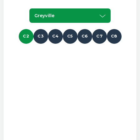
Greyville
C2
C3
C4
C5
C6
C7
C8