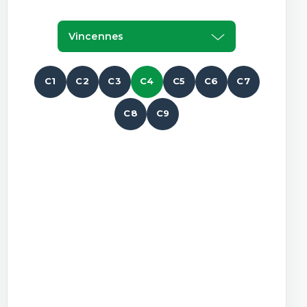
Vincennes
C1
C2
C3
C4
C5
C6
C7
C8
C9