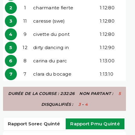
2
1
charmante fierte
1:12:80
3
11
caresse (swe)
1:12:80
4
9
civette du pont
1:12:80
5
12
dirty dancing in
1:12:90
6
8
carina du parc
1:13:00
7
7
clara du bocage
1:13:10
DURÉE DE LA COURSE : 2:32:26
NON PARTANT :
5
DISQUALIFIÉS :
3
-
4
Rapport Sorec Quinté
Rapport Pmu Quinté