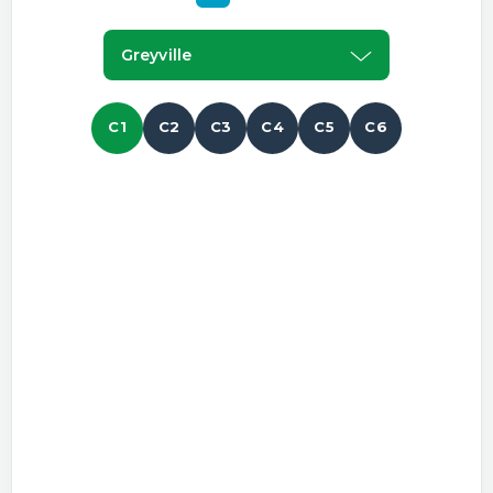
Greyville
C1
C2
C3
C4
C5
C6