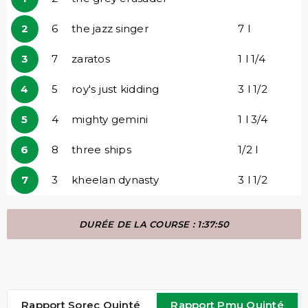
2
6
the jazz singer
7 l
3
7
zaratos
1 l 1/4
4
5
roy's just kidding
3 l 1/2
5
4
mighty gemini
1 l 3/4
6
8
three ships
1/2 l
7
3
kheelan dynasty
3 l 1/2
DURÉE DE LA COURSE : 1:37:50
Rapport Sorec Quinté
Rapport Pmu Quinté