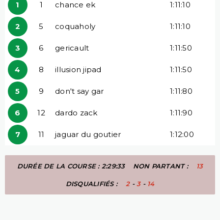
1
1
chance ek
1:11:10
2
5
coquaholy
1:11:10
3
6
gericault
1:11:50
4
8
illusion jipad
1:11:50
5
9
don't say gar
1:11:80
6
12
dardo zack
1:11:90
7
11
jaguar du goutier
1:12:00
DURÉE DE LA COURSE : 2:29:33
NON PARTANT :
13
DISQUALIFIÉS :
2
-
3
-
14