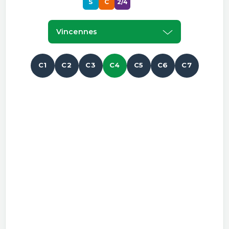
S
C
2/4
Vincennes
C1
C2
C3
C4
C5
C6
C7