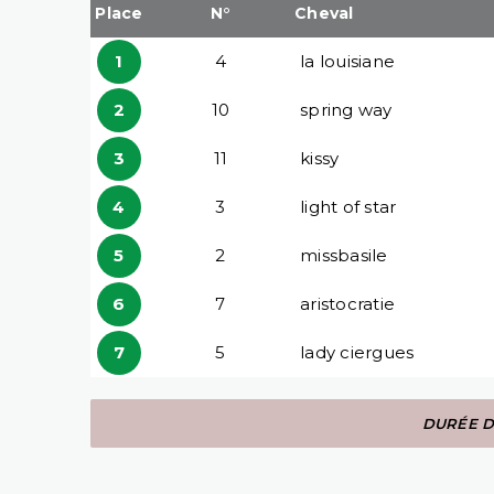
Place
N°
Cheval
1
4
la louisiane
2
10
spring way
3
11
kissy
4
3
light of star
5
2
missbasile
6
7
aristocratie
7
5
lady ciergues
DURÉE DE