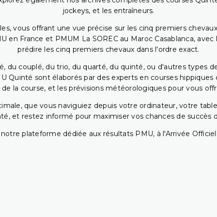
. Explorez également nos archives complètes des courses Quinté
jockeys, et les entraîneurs.
bles, vous offrant une vue précise sur les cinq premiers chevaux
PMU en France et PMUM La SOREC au Maroc Casablanca, avec les 
prédire les cinq premiers chevaux dans l'ordre exact.
, du couplé, du trio, du quarté, du quinté, ou d'autres types d
U Quinté sont élaborés par des experts en courses hippiques qu
 de la course, et les prévisions météorologiques pour vous offrir
ptimale, que vous naviguiez depuis votre ordinateur, votre t
té, et restez informé pour maximiser vos chances de succès dan
notre plateforme dédiée aux résultats PMU, à l'Arrivée Officiell