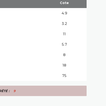
Cote
4.9
3.2
11
5.7
8
18
75
RÊTÉ :
9