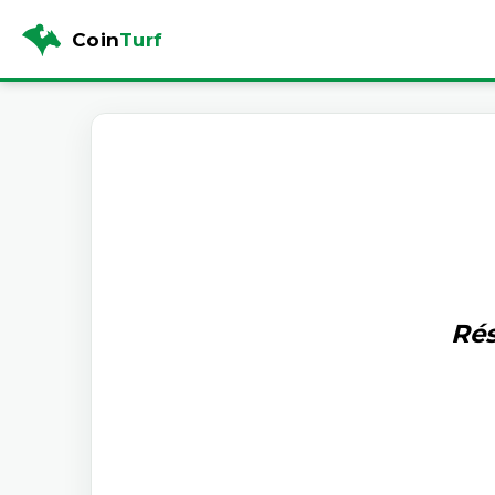
Coin
Turf
Rés