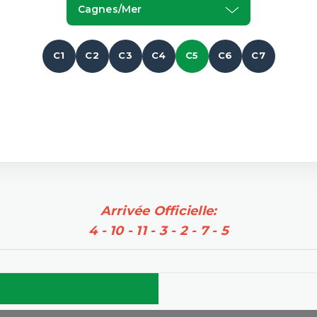
Cagnes/mer
C1
C2
C3
C4
C5
C6
C7
Arrivée Officielle:
4 - 10 - 11 - 3 - 2 - 7 - 5