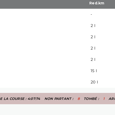
Red.km
-
2 l
2 l
2 l
2 l
15 l
20 l
 LA COURSE : 4:07:74
NON PARTANT :
8
TOMBÉ :
1
AR