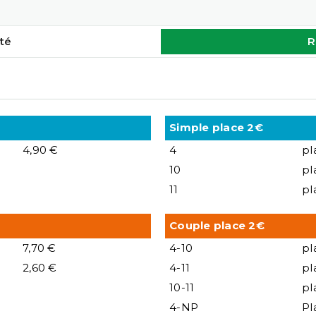
té
R
Simple place 2€
4,90 €
4
pl
10
pl
11
pl
Couple place 2€
7,70 €
4-10
pl
2,60 €
4-11
pl
10-11
pl
4-NP
Pl