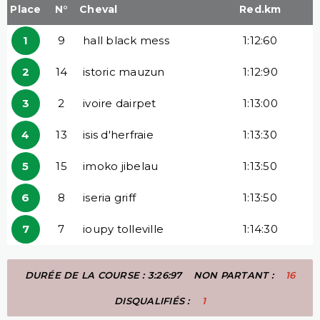
Place
N°
Cheval
Red.km
1
9
hall black mess
1:12:60
2
14
istoric mauzun
1:12:90
3
2
ivoire dairpet
1:13:00
4
13
isis d'herfraie
1:13:30
5
15
imoko jibelau
1:13:50
6
8
iseria griff
1:13:50
7
7
ioupy tolleville
1:14:30
DURÉE DE LA COURSE : 3:26:97
NON PARTANT :
16
DISQUALIFIÉS :
1