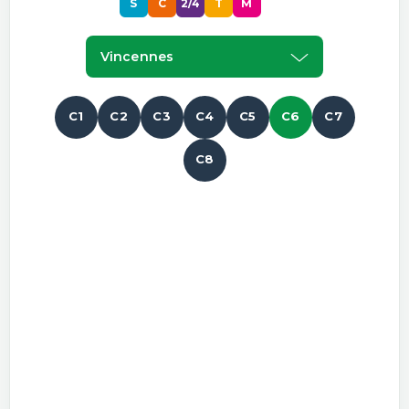
S
C
2/4
T
M
P
Vincennes
C1
C2
C3
C4
C5
C6
C7
C8