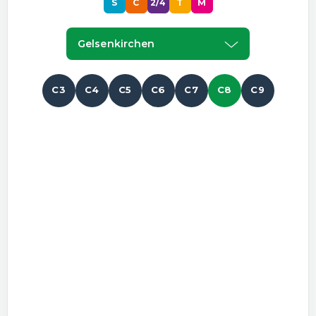
S
C
2/4
T
M
Gelsenkirchen
C3
C4
C5
C6
C7
C8
C9