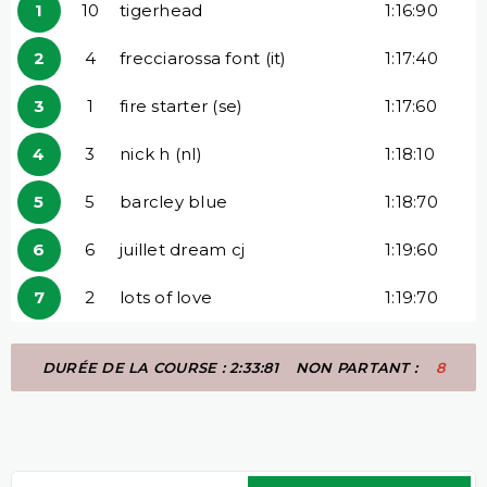
1
10
tigerhead
1:16:90
2
4
frecciarossa font (it)
1:17:40
3
1
fire starter (se)
1:17:60
4
3
nick h (nl)
1:18:10
5
5
barcley blue
1:18:70
6
6
juillet dream cj
1:19:60
7
2
lots of love
1:19:70
DURÉE DE LA COURSE : 2:33:81
NON PARTANT :
8