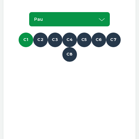
Pau
C1
C2
C3
C4
C5
C6
C7
C8