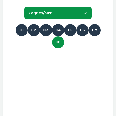
Cagnes/mer
C1
C2
C3
C4
C5
C6
C7
C8