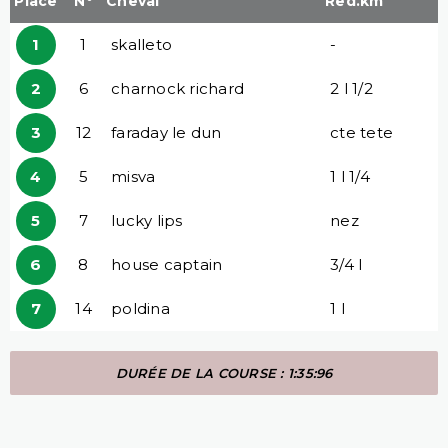
Place
N°
Cheval
Red.km
1
1
skalleto
-
2
6
charnock richard
2 l 1/2
3
12
faraday le dun
cte tete
4
5
misva
1 l 1/4
5
7
lucky lips
nez
6
8
house captain
3/4 l
7
14
poldina
1 l
DURÉE DE LA COURSE : 1:35:96