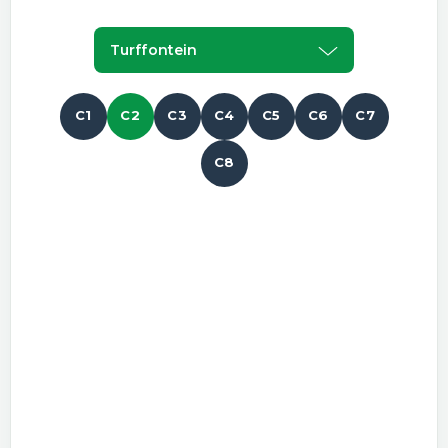
Turffontein
C1
C2
C3
C4
C5
C6
C7
C8