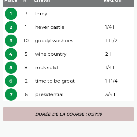
Place
N°
Cheval
Red.km
1
3
leroy
-
2
1
hever castle
1/4 l
3
10
goodytwoshoes
1 l 1/2
4
5
wine country
2 l
5
8
rock solid
1/4 l
6
2
time to be great
1 l 1/4
7
6
presidential
3/4 l
DURÉE DE LA COURSE : 0:57:19