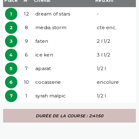
Place
N°
Cheval
Red.km
1
12
dream of stars
-
2
8
media storm
cte enc.
3
9
faten
2 l 1/2
4
6
ice ken
3 l 1/2
5
7
aparat
1/2 l
6
10
cocasserie
encolure
7
1
syrah malpic
1/2 l
DURÉE DE LA COURSE : 2:41:50