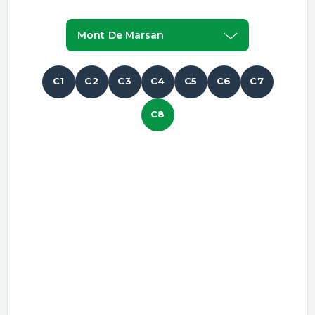
Mont De Marsan
C1
C2
C3
C4
C5
C6
C7
C8