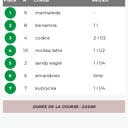
Place
N°
Cheval
Red.km
1
9
marinaleda
-
2
8
benamira
1 l
3
4
codice
2 l 1/2
4
10
mokka latte
1 l 1/2
5
2
sandy eagle
1 l 1/4
6
6
amandines
tete
7
7
kubrycka
1 l 1/4
DURÉE DE LA COURSE : 2:25:60