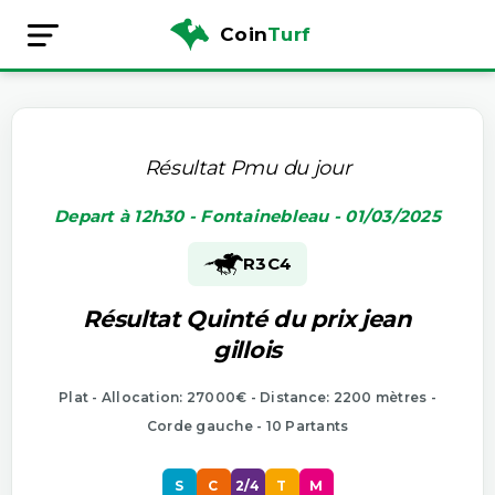
Coin
Turf
Résultat Pmu du jour
Depart à 12h30 - Fontainebleau - 01/03/2025
R3
C4
Résultat Quinté du prix jean
gillois
Plat - Allocation: 27000€ - Distance: 2200 mètres -
Corde gauche - 10 Partants
S
C
2/4
T
M