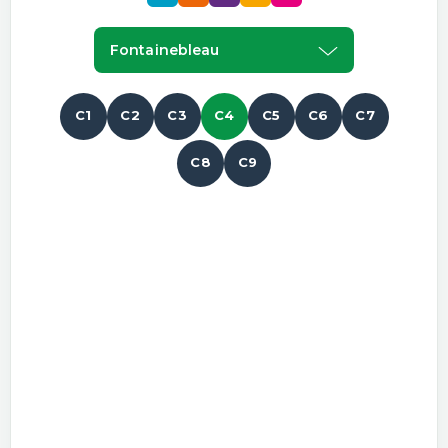
Fontainebleau
C1
C2
C3
C4
C5
C6
C7
C8
C9