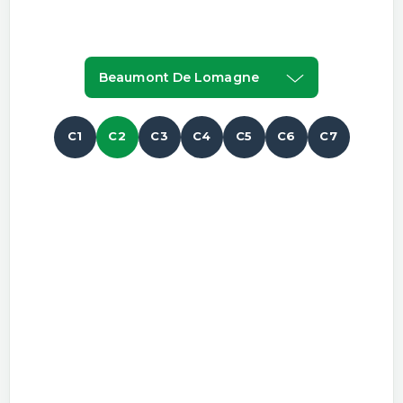
Beaumont De Lomagne
C1
C2
C3
C4
C5
C6
C7