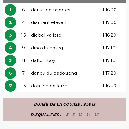
1
6
darius de nappes
1:16:90
2
4
diamant eleven
1:17:00
3
15
djebel valiere
1:16:20
4
9
dino du bourg
1:17:10
5
11
dalton boy
1:17:10
6
7
dandy du padoueng
1:17:20
7
13
domino de larre
1:16:50
DURÉE DE LA COURSE : 3:16:15
DISQUALIFIÉS :
3
-
5
-
12
-
14
-
16