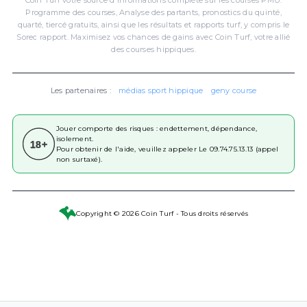
Programme des courses, Analyse des partants, pronostics du quinté,
quarté, tiercé gratuits, ainsi que les résultats et rapports turf, y compris le
Sorec rapport. Maximisez vos chances de gains avec Coin Turf, votre allié
des courses hippiques.
Les partenaires :
médias sport hippique
geny course
Jouer comporte des risques : endettement, dépendance,
isolement.
18+
Pour obtenir de l'aide, veuillez appeler Le 09.74.75.13.13 (appel
non surtaxé).
Copyright © 2026 Coin Turf - Tous droits réservés