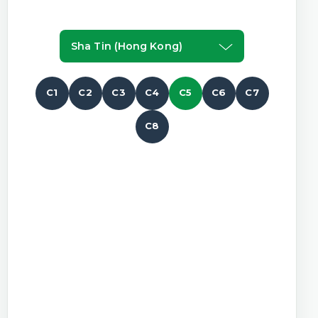
Sha Tin (hong Kong)
C1
C2
C3
C4
C5
C6
C7
C8