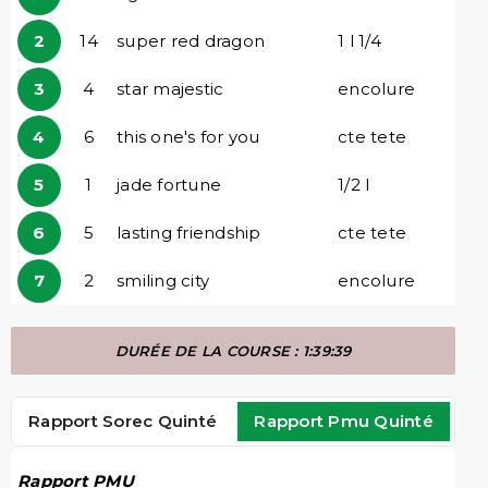
2
14
super red dragon
1 l 1/4
3
4
star majestic
encolure
4
6
this one's for you
cte tete
5
1
jade fortune
1/2 l
6
5
lasting friendship
cte tete
7
2
smiling city
encolure
DURÉE DE LA COURSE : 1:39:39
Rapport Sorec Quinté
Rapport Pmu Quinté
Rapport PMU