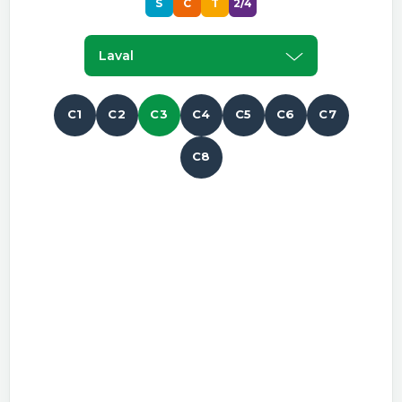
S
C
T
2/4
Laval
C1
C2
C3
C4
C5
C6
C7
C8