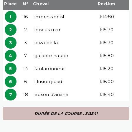
Place
N°
Cheval
Red.km
1
16
impressionist
1:14:80
2
2
ibiscus man
1:15:70
3
3
ibiza bella
1:15:70
4
7
galante haufor
1:15:80
5
14
fanfaronneur
1:15:20
6
6
illusion jipad
1:16:00
7
18
epson d'ariane
1:15:40
DURÉE DE LA COURSE : 3:35:11