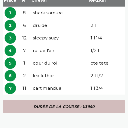
Place
N°
Cheval
Red.km
1
8
shark samurai
-
2
6
druide
2 l
3
12
sleepy suzy
1 l 1/4
4
7
roi de l'air
1/2 l
5
1
cour du roi
cte tete
6
2
lex luthor
2 l 1/2
7
11
cartimandua
1 l 3/4
DURÉE DE LA COURSE : 1:39:10