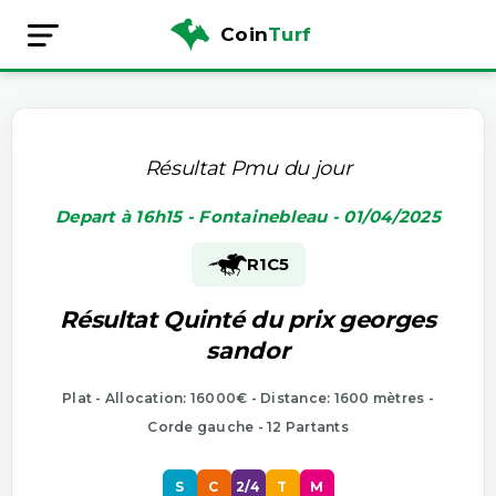
Coin
Turf
Résultat Pmu du jour
Depart à 16h15 - Fontainebleau - 01/04/2025
R1
C5
Résultat Quinté du prix georges
sandor
Plat - Allocation: 16000€ - Distance: 1600 mètres -
Corde gauche - 12 Partants
S
C
2/4
T
M