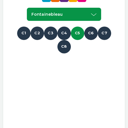
Fontainebleau
C1
C2
C3
C4
C5
C6
C7
C8