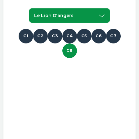
Le Lion D'angers
C1
C2
C3
C4
C5
C6
C7
C8