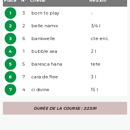
Place
N°
Cheval
Red.km
1
3
born to play
-
2
2
belle namix
3/4 l
3
6
bankwelle
cte enc.
4
1
bubble sea
2 l
5
5
baresca hana
tete
6
7
cara de flee
3 l
7
4
ci divine
15 l
DURÉE DE LA COURSE : 2:23:91