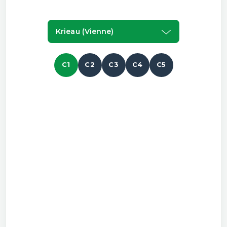
Krieau (vienne)
C1
C2
C3
C4
C5