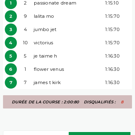
1
2
passionate dream
1:15:10
2
9
lalita mo
1:15:70
3
4
jumbo jet
1:15:70
4
10
victorius
1:15:70
5
5
je taime h
1:16:30
6
1
flower venus
1:16:30
7
7
james t kirk
1:16:30
DURÉE DE LA COURSE : 2:00:80
DISQUALIFIÉS :
8