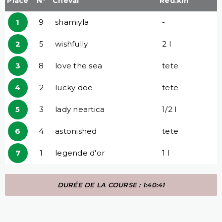
Place
N°
Cheval
Red.km
1
9
shamiyla
-
2
5
wishfully
2 l
3
8
love the sea
tete
4
2
lucky doe
tete
5
3
lady neartica
1/2 l
6
4
astonished
tete
7
1
legende d'or
1 l
DURÉE DE LA COURSE : 1:40:41