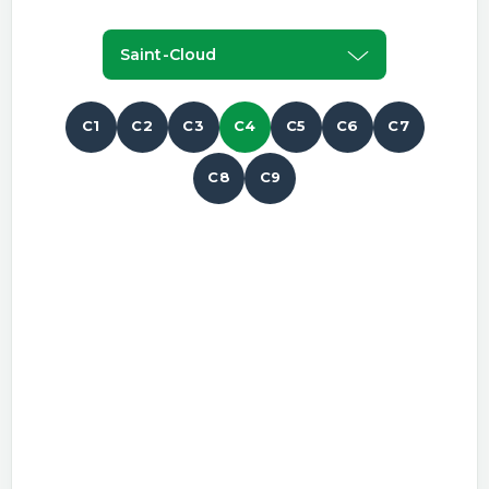
Saint-Cloud
C1
C2
C3
C4
C5
C6
C7
C8
C9