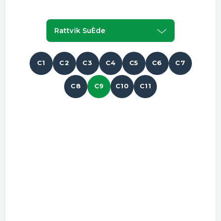
Rattvik SuÈde
C1
C2
C3
C4
C5
C6
C7
C8
C9
C10
C11