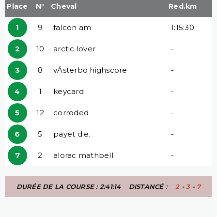
Place
N°
Cheval
Red.km
1
9
falcon am
1:15:30
2
10
arctic lover
-
3
8
vÄsterbo highscore
-
4
1
keycard
-
5
12
corroded
-
6
5
payet d.e.
-
7
2
alorac mathbell
-
DURÉE DE LA COURSE : 2:41:14
DISTANCÉ :
2
-
3
-
7