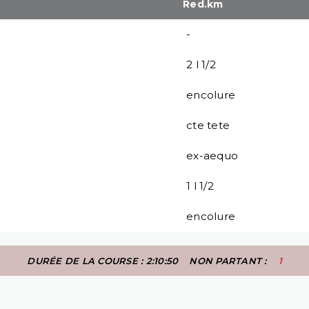
Red.km
-
2 l 1/2
encolure
cte tete
ex-aequo
1 l 1/2
encolure
DURÉE DE LA COURSE : 2:10:50
NON PARTANT :
1