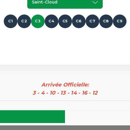
Saint-Cloud
C1
C2
C3
C4
C5
C6
C7
C8
C9
Arrivée Officielle:
3 - 4 - 10 - 13 - 14 - 16 - 12