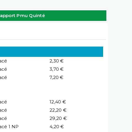
apport Pmu Quinté
acé
2,30 €
acé
3,70 €
acé
7,20 €
acé
12,40 €
acé
22,20 €
acé
29,20 €
acé 1 NP
4,20 €