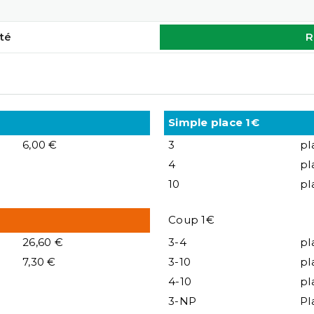
té
R
Simple place 1€
6,00 €
3
pl
4
pl
10
pl
Coup 1€
26,60 €
3-4
pl
7,30 €
3-10
pl
4-10
pl
3-NP
Pl