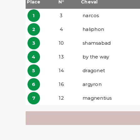
Place
N°
Cheval
1
3
narcos
2
4
haliphon
3
10
shamsabad
4
13
by the way
5
14
dragonet
6
16
argyron
7
12
magnentius