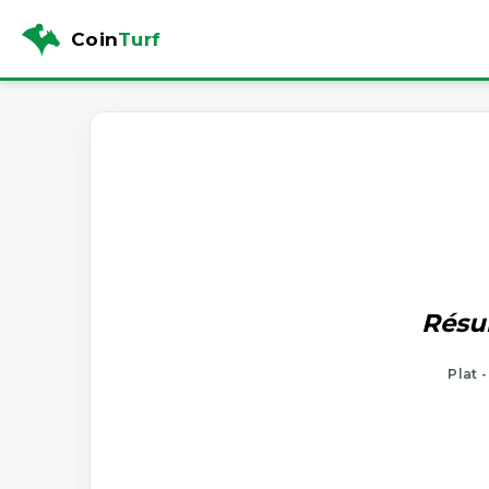
Coin
Turf
Résul
Plat 