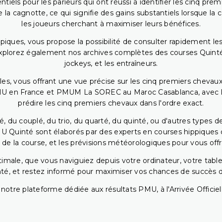
iels pour les parieurs qui ont réussi à identifier les cinq pre
 la cagnotte, ce qui signifie des gains substantiels lorsque la
les joueurs cherchant à maximiser leurs bénéfices.
piques, vous propose la possibilité de consulter rapidement les
. Explorez également nos archives complètes des courses Quinté
jockeys, et les entraîneurs.
bles, vous offrant une vue précise sur les cinq premiers chevaux
PMU en France et PMUM La SOREC au Maroc Casablanca, avec les 
prédire les cinq premiers chevaux dans l'ordre exact.
, du couplé, du trio, du quarté, du quinté, ou d'autres types d
U Quinté sont élaborés par des experts en courses hippiques qu
 de la course, et les prévisions météorologiques pour vous offrir
ptimale, que vous naviguiez depuis votre ordinateur, votre t
té, et restez informé pour maximiser vos chances de succès dan
notre plateforme dédiée aux résultats PMU, à l'Arrivée Officiell