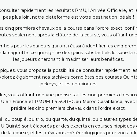
onsulter rapidement les résultats PMU, l'Arrivée Officielle, e
pas plus loin, notre plateforme est votre destination idéale !
 cinq premiers chevaux de la course dans l'ordre exact, confirm
utes seulement après la clôture de la course, vous offrant une
iels pour les parieurs qui ont réussi à identifier les cinq pre
 la cagnotte, ce qui signifie des gains substantiels lorsque la
les joueurs cherchant à maximiser leurs bénéfices.
piques, vous propose la possibilité de consulter rapidement les
. Explorez également nos archives complètes des courses Quinté
jockeys, et les entraîneurs.
bles, vous offrant une vue précise sur les cinq premiers chevaux
PMU en France et PMUM La SOREC au Maroc Casablanca, avec les 
prédire les cinq premiers chevaux dans l'ordre exact.
, du couplé, du trio, du quarté, du quinté, ou d'autres types d
U Quinté sont élaborés par des experts en courses hippiques qu
 de la course, et les prévisions météorologiques pour vous offrir