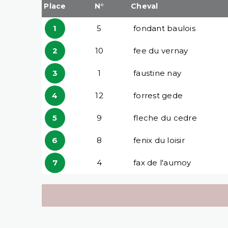
Place
N°
Cheval
1
5
fondant baulois
2
10
fee du vernay
3
1
faustine nay
4
12
forrest gede
5
9
fleche du cedre
6
8
fenix du loisir
7
4
fax de l'aumoy