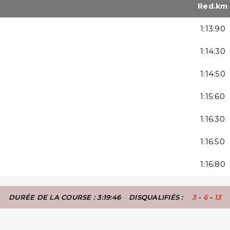
Red.km
1:13:90
1:14:30
1:14:50
1:15:60
1:16:30
1:16:50
1:16:80
DURÉE DE LA COURSE : 3:19:46
DISQUALIFIÉS :
3
-
6
-
13