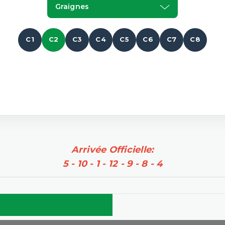
Graignes
C1
C2
C3
C4
C5
C6
C7
C8
Arrivée Officielle:
5 - 10 - 1 - 12 - 9 - 8 - 4