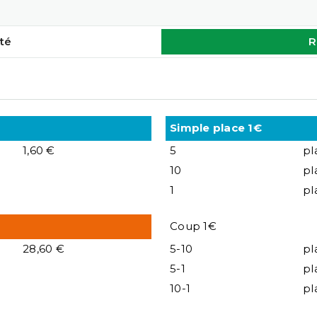
té
R
Simple place 1€
1,60 €
5
pl
10
pl
1
pl
Coup 1€
28,60 €
5-10
pl
5-1
pl
10-1
pl