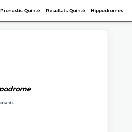
Pronostic Quinté
Résultats Quinté
Hippodromes
ippodrome
artants