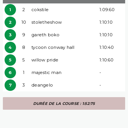
1
2
cokstile
1:09:60
2
10
stoletheshow
1:10:10
3
9
gareth boko
1:10:10
4
8
tycoon conway hall
1:10:40
5
5
willow pride
1:10:60
6
1
majestic man
-
7
3
deangelo
-
DURÉE DE LA COURSE : 1:52:75