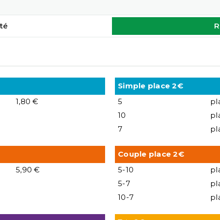
té
R
Simple place 2€
1,80 €
5
pl
10
pl
7
pl
Couple place 2€
5,90 €
5-10
pl
5-7
pl
10-7
pl