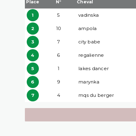
Place
N°
Cheval
1
5
vadinska
2
10
ampola
3
7
city babe
4
6
regalienne
5
1
lakes dancer
6
9
marynka
7
4
mqs du berger