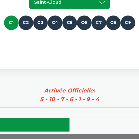
Saint-Cloud
C1
C2
C3
C4
C5
C6
C7
C8
C9
Arrivée Officielle:
5 - 10 - 7 - 6 - 1 - 9 - 4