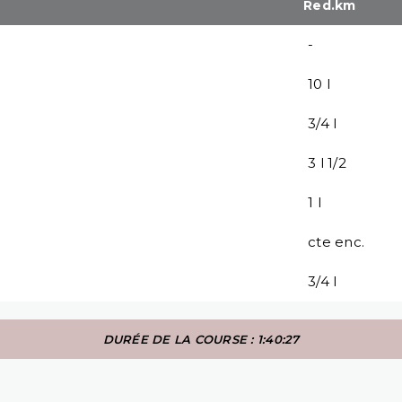
Red.km
-
10 l
3/4 l
3 l 1/2
1 l
cte enc.
3/4 l
DURÉE DE LA COURSE : 1:40:27