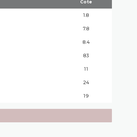
Cote
1.8
7.8
8.4
83
11
24
19