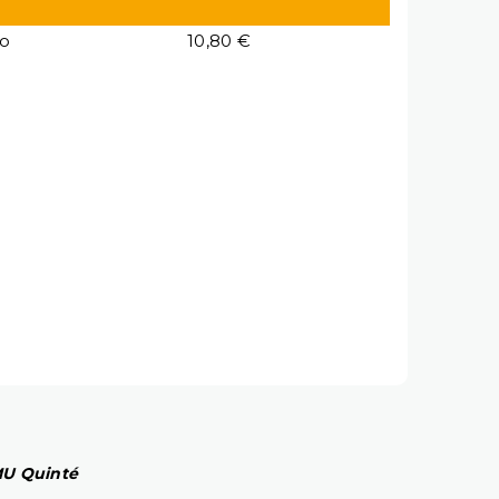
io
10,80 €
PMU Quinté