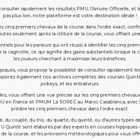
onsulter rapidement les résultats PMU, l'Arrivée Officielle, e
pas plus loin, notre plateforme est votre destination idéale !
 cinq premiers chevaux de la course dans l'ordre exact, confirm
utes seulement après la clôture de la course, vous offrant une
iels pour les parieurs qui ont réussi à identifier les cinq pre
 la cagnotte, ce qui signifie des gains substantiels lorsque la
les joueurs cherchant à maximiser leurs bénéfices.
piques, vous propose la possibilité de consulter rapidement les
. Explorez également nos archives complètes des courses Quinté
jockeys, et les entraîneurs.
bles, vous offrant une vue précise sur les cinq premiers chevaux
PMU en France et PMUM La SOREC au Maroc Casablanca, avec les 
prédire les cinq premiers chevaux dans l'ordre exact.
, du couplé, du trio, du quarté, du quinté, ou d'autres types d
U Quinté sont élaborés par des experts en courses hippiques qu
 de la course, et les prévisions météorologiques pour vous offrir