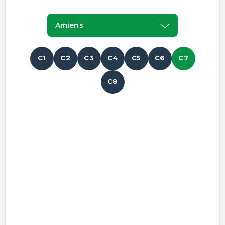
Amiens
C1
C2
C3
C4
C5
C6
C7
C8