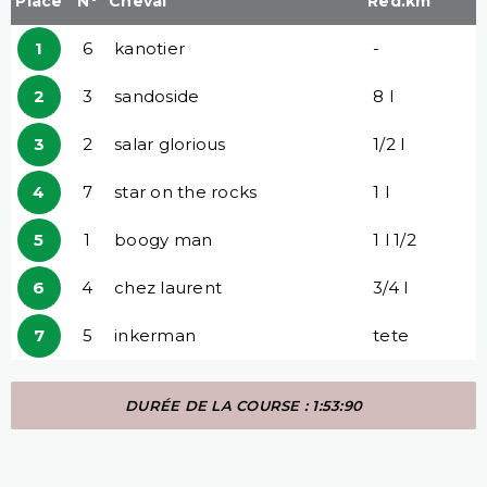
Place
N°
Cheval
Red.km
1
6
kanotier
-
2
3
sandoside
8 l
3
2
salar glorious
1/2 l
4
7
star on the rocks
1 l
5
1
boogy man
1 l 1/2
6
4
chez laurent
3/4 l
7
5
inkerman
tete
DURÉE DE LA COURSE : 1:53:90