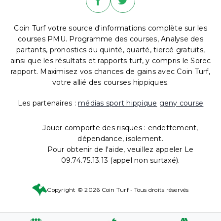
Coin Turf votre source d'informations complète sur les
courses PMU. Programme des courses, Analyse des
partants, pronostics du quinté, quarté, tiercé gratuits,
ainsi que les résultats et rapports turf, y compris le Sorec
rapport. Maximisez vos chances de gains avec Coin Turf,
votre allié des courses hippiques.
Les partenaires :
médias sport hippique
geny course
Jouer comporte des risques : endettement,
dépendance, isolement.
Pour obtenir de l'aide, veuillez appeler Le
09.74.75.13.13 (appel non surtaxé).
Copyright © 2026 Coin Turf - Tous droits réservés