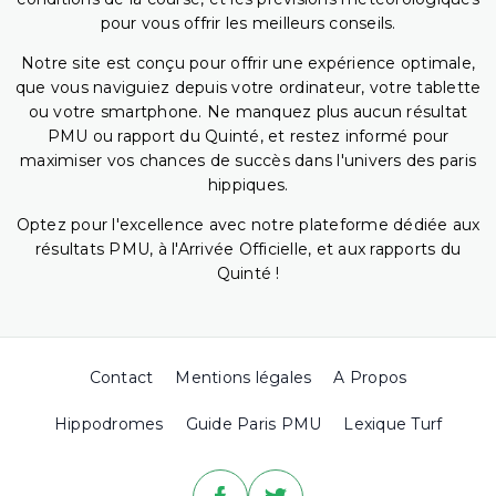
pour vous offrir les meilleurs conseils.
Notre site est conçu pour offrir une expérience optimale,
que vous naviguiez depuis votre ordinateur, votre tablette
ou votre smartphone. Ne manquez plus aucun résultat
PMU ou rapport du Quinté, et restez informé pour
maximiser vos chances de succès dans l'univers des paris
hippiques.
Optez pour l'excellence avec notre plateforme dédiée aux
résultats PMU, à l'Arrivée Officielle, et aux rapports du
Quinté !
Contact
Mentions légales
A Propos
Hippodromes
Guide Paris PMU
Lexique Turf