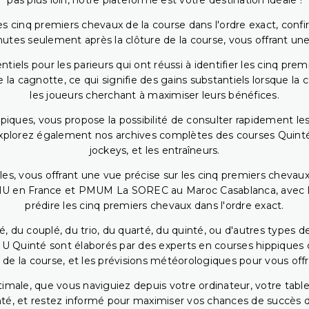
pas plus loin, notre plateforme est votre destination idéale !
 cinq premiers chevaux de la course dans l'ordre exact, confirm
utes seulement après la clôture de la course, vous offrant une
iels pour les parieurs qui ont réussi à identifier les cinq pre
 la cagnotte, ce qui signifie des gains substantiels lorsque la
les joueurs cherchant à maximiser leurs bénéfices.
piques, vous propose la possibilité de consulter rapidement les
. Explorez également nos archives complètes des courses Quinté
jockeys, et les entraîneurs.
bles, vous offrant une vue précise sur les cinq premiers chevaux
PMU en France et PMUM La SOREC au Maroc Casablanca, avec les 
prédire les cinq premiers chevaux dans l'ordre exact.
, du couplé, du trio, du quarté, du quinté, ou d'autres types d
U Quinté sont élaborés par des experts en courses hippiques qu
 de la course, et les prévisions météorologiques pour vous offrir
ptimale, que vous naviguiez depuis votre ordinateur, votre t
té, et restez informé pour maximiser vos chances de succès dan