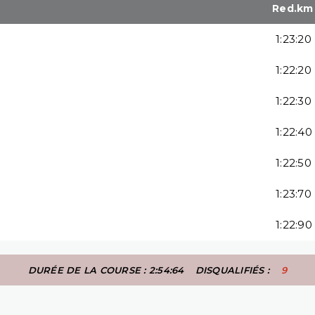
Red.km
1:23:20
1:22:20
1:22:30
1:22:40
1:22:50
1:23:70
1:22:90
DURÉE DE LA COURSE : 2:54:64
DISQUALIFIÉS :
9