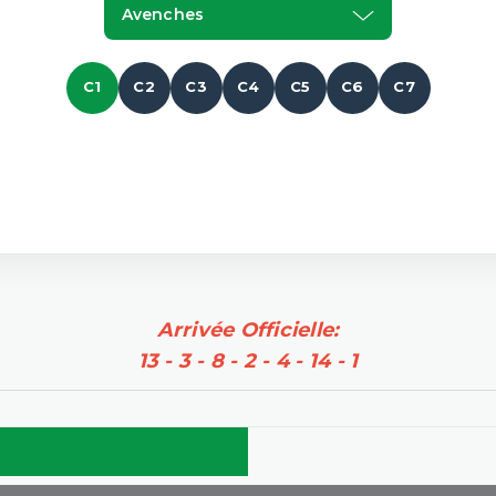
Avenches
C1
C2
C3
C4
C5
C6
C7
Arrivée Officielle:
13 - 3 - 8 - 2 - 4 - 14 - 1