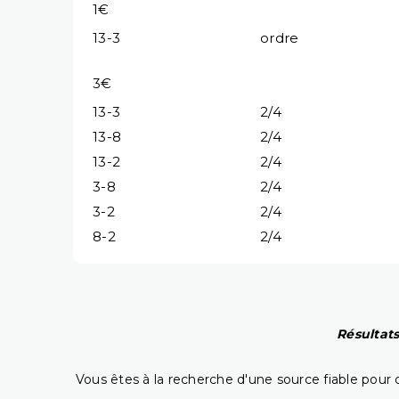
1€
13-3
ordre
3€
13-3
2/4
13-8
2/4
13-2
2/4
3-8
2/4
3-2
2/4
8-2
2/4
Résultats
Vous êtes à la recherche d'une source fiable pour c