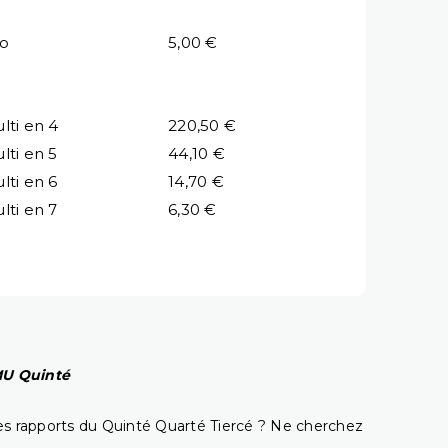
io
5,00 €
lti en 4
220,50 €
lti en 5
44,10 €
lti en 6
14,70 €
lti en 7
6,30 €
PMU Quinté
t les rapports du Quinté Quarté Tiercé ? Ne cherchez