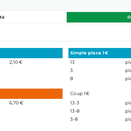
té
R
Simple place 1€
2,10 €
13
pl
3
pl
8
pl
Coup 1€
6,70 €
13-3
pl
13-8
pl
3-8
pl