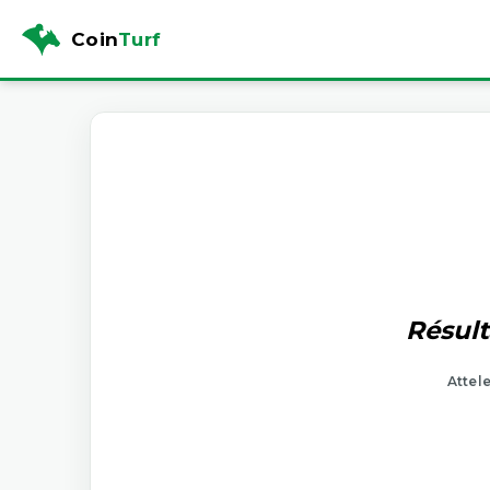
Coin
Turf
Résult
Attel