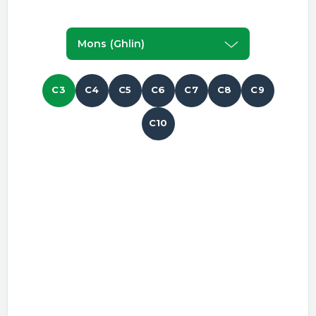
Mons (ghlin)
C3
C4
C5
C6
C7
C8
C9
C10