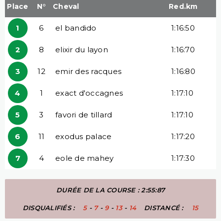
Place
N°
Cheval
Red.km
1
6
el bandido
1:16:50
2
8
elixir du layon
1:16:70
3
12
emir des racques
1:16:80
4
1
exact d'occagnes
1:17:10
5
3
favori de tillard
1:17:10
6
11
exodus palace
1:17:20
7
4
eole de mahey
1:17:30
DURÉE DE LA COURSE : 2:55:87
DISQUALIFIÉS :
5
-
7
-
9
-
13
-
14
DISTANCÉ :
15