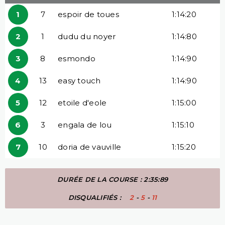
1
7
espoir de toues
1:14:20
2
1
dudu du noyer
1:14:80
3
8
esmondo
1:14:90
4
13
easy touch
1:14:90
5
12
etoile d'eole
1:15:00
6
3
engala de lou
1:15:10
7
10
doria de vauville
1:15:20
DURÉE DE LA COURSE : 2:35:89
DISQUALIFIÉS :
2
-
5
-
11