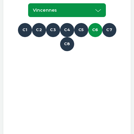
Vincennes
C1
C2
C3
C4
C5
C6
C7
C8