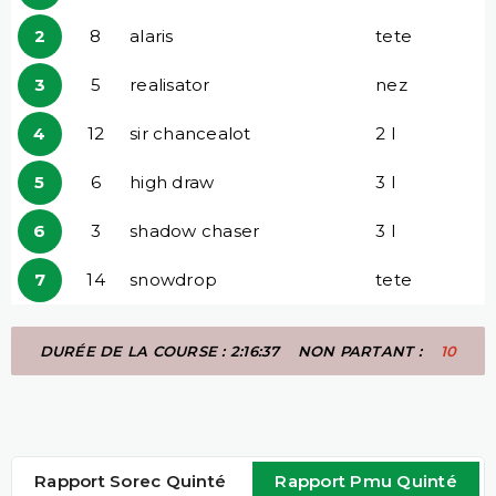
2
8
alaris
tete
3
5
realisator
nez
4
12
sir chancealot
2 l
5
6
high draw
3 l
6
3
shadow chaser
3 l
7
14
snowdrop
tete
DURÉE DE LA COURSE : 2:16:37
NON PARTANT :
10
Rapport Sorec Quinté
Rapport Pmu Quinté