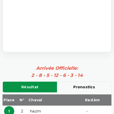
Arrivée Officielle:
2 - 8 - 5 - 12 - 6 - 3 - 14
Résultat
Pronostics
Place
N°
Cheval
Red.km
1
2
hazm
-