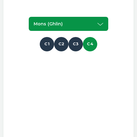
Mons (ghlin)
C1
C2
C3
C4