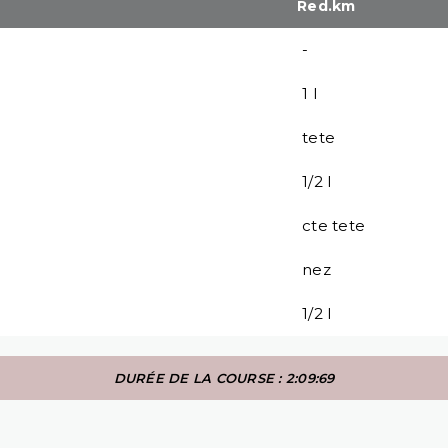
Red.km
-
1 l
tete
1/2 l
cte tete
nez
1/2 l
DURÉE DE LA COURSE : 2:09:69