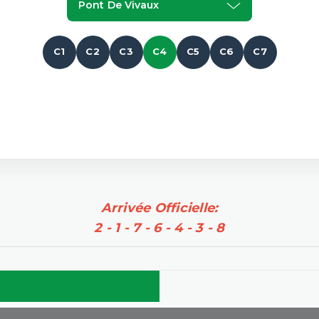
Pont De Vivaux
C1
C2
C3
C4
C5
C6
C7
Arrivée Officielle:
2 - 1 - 7 - 6 - 4 - 3 - 8