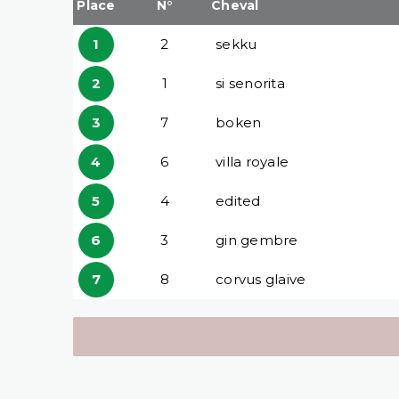
Place
N°
Cheval
1
2
sekku
2
1
si senorita
3
7
boken
4
6
villa royale
5
4
edited
6
3
gin gembre
7
8
corvus glaive