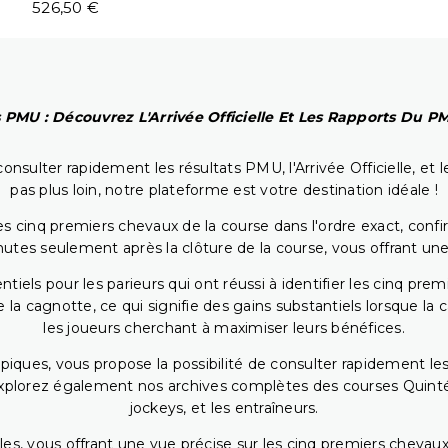
526,50 €
 PMU : Découvrez L'Arrivée Officielle Et Les Rapports Du 
onsulter rapidement les résultats PMU, l'Arrivée Officielle, e
pas plus loin, notre plateforme est votre destination idéale !
 cinq premiers chevaux de la course dans l'ordre exact, confirm
utes seulement après la clôture de la course, vous offrant une
iels pour les parieurs qui ont réussi à identifier les cinq pre
 la cagnotte, ce qui signifie des gains substantiels lorsque la
les joueurs cherchant à maximiser leurs bénéfices.
piques, vous propose la possibilité de consulter rapidement les
. Explorez également nos archives complètes des courses Quinté
jockeys, et les entraîneurs.
bles, vous offrant une vue précise sur les cinq premiers chevaux