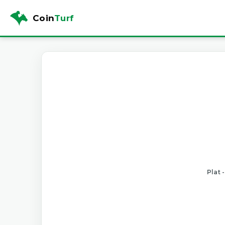
Coin
Turf
Plat 