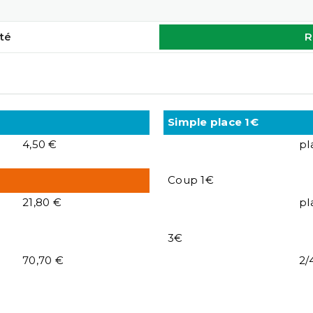
té
R
Simple place 1€
4,50 €
pl
Coup 1€
21,80 €
pl
3€
70,70 €
2/