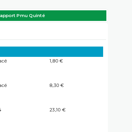
apport Pmu Quinté
acé
1,80 €
acé
8,30 €
4
23,10 €