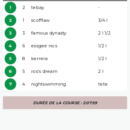
1
2
tebay
-
2
1
scofflaw
3/4 l
3
3
famous dynasty
2 l 1/2
4
6
essgee nics
1/2 l
5
8
kerrera
1/2 l
6
5
ros's dream
2 l
7
4
nightswimming
tete
DURÉE DE LA COURSE : 2:07:59