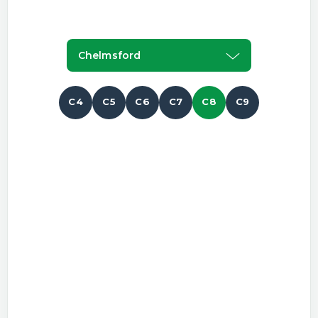
Chelmsford
C4
C5
C6
C7
C8
C9