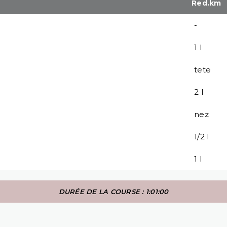
Red.km
-
1 l
tete
2 l
nez
1/2 l
1 l
DURÉE DE LA COURSE : 1:01:00