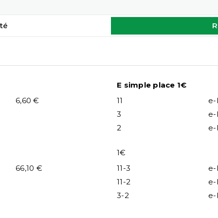
té
R
E simple place 1€
6,60 €
11
e-
3
e-
2
e-
1€
66,10 €
11-3
e-
11-2
e-
3-2
e-