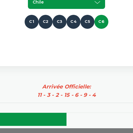
Chile
C1
C2
C3
C4
C5
C6
Arrivée Officielle:
11 - 3 - 2 - 15 - 6 - 9 - 4