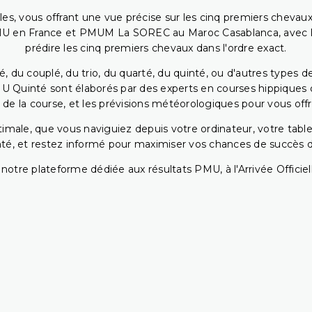
bles, vous offrant une vue précise sur les cinq premiers chevaux
PMU en France et PMUM La SOREC au Maroc Casablanca, avec les 
prédire les cinq premiers chevaux dans l'ordre exact.
, du couplé, du trio, du quarté, du quinté, ou d'autres types d
U Quinté sont élaborés par des experts en courses hippiques qu
 de la course, et les prévisions météorologiques pour vous offrir
ptimale, que vous naviguiez depuis votre ordinateur, votre t
té, et restez informé pour maximiser vos chances de succès dan
notre plateforme dédiée aux résultats PMU, à l'Arrivée Officiell