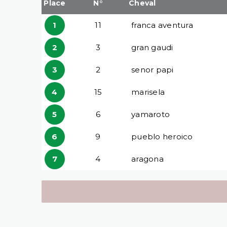
Place
N°
Cheval
1
11
franca aventura
2
3
gran gaudi
3
2
senor papi
4
15
marisela
5
6
yamaroto
6
9
pueblo heroico
7
4
aragona