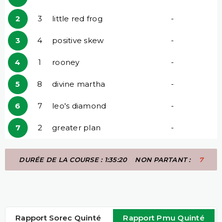
2
3
little red frog
-
3
4
positive skew
-
4
1
rooney
-
5
8
divine martha
-
6
7
leo's diamond
-
7
2
greater plan
-
DURÉE DE LA COURSE : 1:35:20
NON PARTANT :
7
Rapport Sorec Quinté
Rapport Pmu Quinté