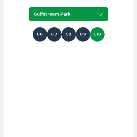
Gulfstream Park
C6
C7
C8
C9
C10