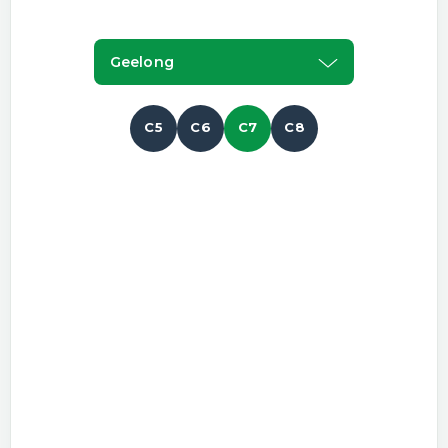
Geelong
C5
C6
C7
C8