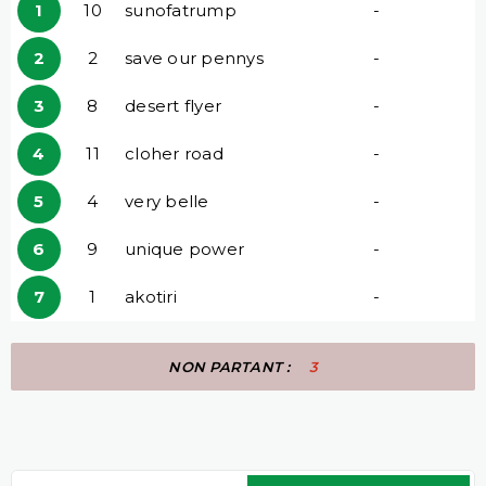
1
10
sunofatrump
-
2
2
save our pennys
-
3
8
desert flyer
-
4
11
cloher road
-
5
4
very belle
-
6
9
unique power
-
7
1
akotiri
-
NON PARTANT :
3