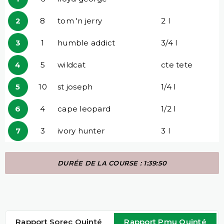
2
8
tom 'n jerry
2 l
3
1
humble addict
3/4 l
4
5
wildcat
cte tete
5
10
st joseph
1/4 l
6
4
cape leopard
1/2 l
7
3
ivory hunter
3 l
DURÉE DE LA COURSE : 1:39:50
Rapport Sorec Quinté
Rapport Pmu Quinté