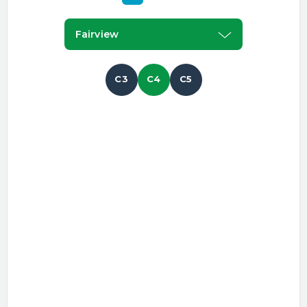
Fairview
C3
C4
C5