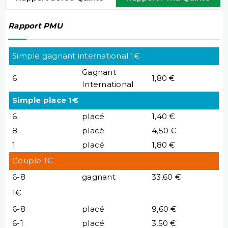
Rapport PMU
Simple gagnant international 1€
Gagnant
6
1,80 €
International
Simple place 1€
6
placé
1,40 €
8
placé
4,50 €
1
placé
1,80 €
Couple 1€
6-8
gagnant
33,60 €
1€
6-8
placé
9,60 €
6-1
placé
3,50 €