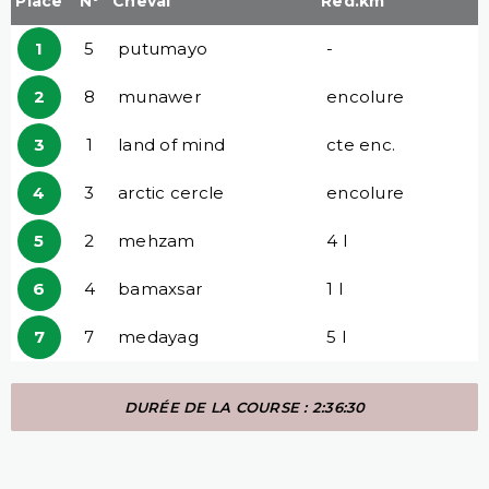
Place
N°
Cheval
Red.km
1
5
putumayo
-
2
8
munawer
encolure
3
1
land of mind
cte enc.
4
3
arctic cercle
encolure
5
2
mehzam
4 l
6
4
bamaxsar
1 l
7
7
medayag
5 l
DURÉE DE LA COURSE : 2:36:30