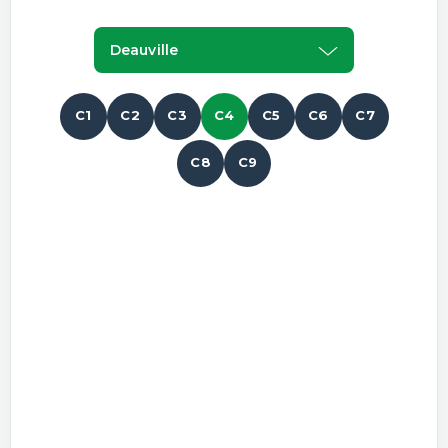
Deauville
C1
C2
C3
C4
C5
C6
C7
C8
C9