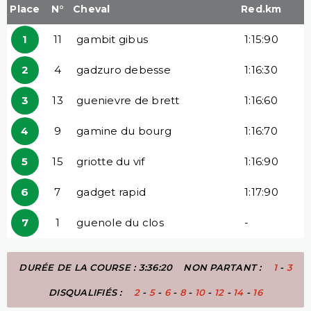
Place
N°
Cheval
Red.km
1
11
gambit gibus
1:15:90
2
4
gadzuro debesse
1:16:30
3
13
guenievre de brett
1:16:60
4
9
gamine du bourg
1:16:70
5
15
griotte du vif
1:16:90
6
7
gadget rapid
1:17:90
7
1
guenole du clos
-
DURÉE DE LA COURSE : 3:36:20
NON PARTANT :
1
-
3
DISQUALIFIÉS :
2
-
5
-
6
-
8
-
10
-
12
-
14
-
16