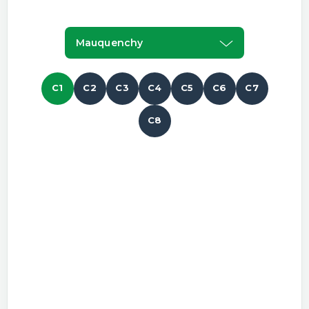
Mauquenchy
C1
C2
C3
C4
C5
C6
C7
C8