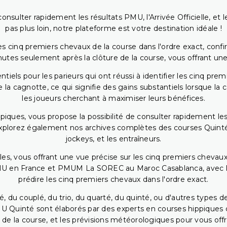
onsulter rapidement les résultats PMU, l'Arrivée Officielle, e
pas plus loin, notre plateforme est votre destination idéale !
 cinq premiers chevaux de la course dans l'ordre exact, confirm
utes seulement après la clôture de la course, vous offrant une
iels pour les parieurs qui ont réussi à identifier les cinq pre
 la cagnotte, ce qui signifie des gains substantiels lorsque la
les joueurs cherchant à maximiser leurs bénéfices.
piques, vous propose la possibilité de consulter rapidement les
. Explorez également nos archives complètes des courses Quinté
jockeys, et les entraîneurs.
bles, vous offrant une vue précise sur les cinq premiers chevaux
PMU en France et PMUM La SOREC au Maroc Casablanca, avec les 
prédire les cinq premiers chevaux dans l'ordre exact.
, du couplé, du trio, du quarté, du quinté, ou d'autres types d
U Quinté sont élaborés par des experts en courses hippiques qu
 de la course, et les prévisions météorologiques pour vous offrir