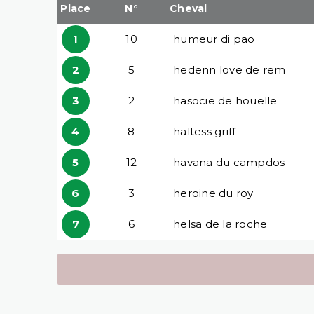
Place
N°
Cheval
1
10
humeur di pao
2
5
hedenn love de rem
3
2
hasocie de houelle
4
8
haltess griff
5
12
havana du campdos
6
3
heroine du roy
7
6
helsa de la roche