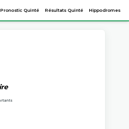
Pronostic Quinté
Résultats Quinté
Hippodromes
ire
artants