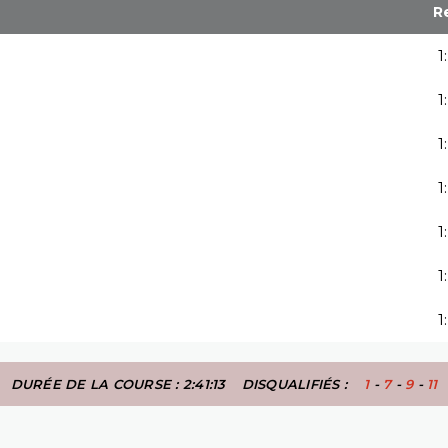
R
1
1
1
1
1
1
1
DURÉE DE LA COURSE : 2:41:13
DISQUALIFIÉS :
1
-
7
-
9
-
11