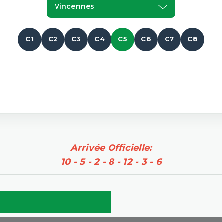
Vincennes
C1
C2
C3
C4
C5
C6
C7
C8
Arrivée Officielle:
10 - 5 - 2 - 8 - 12 - 3 - 6