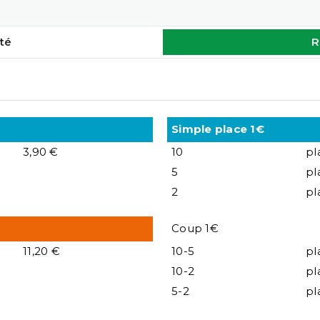
té
R
Simple place 1€
3,90 €
10
pl
5
pl
2
pl
Coup 1€
11,20 €
10-5
pl
10-2
pl
5-2
pl