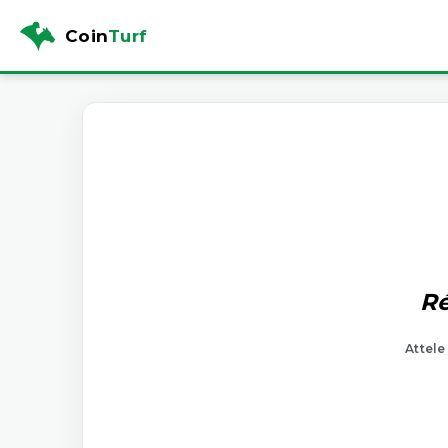
Coin
Turf
Ré
Attele