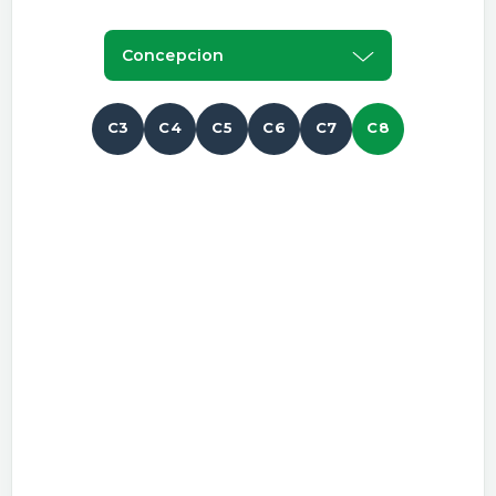
Concepcion
C3
C4
C5
C6
C7
C8