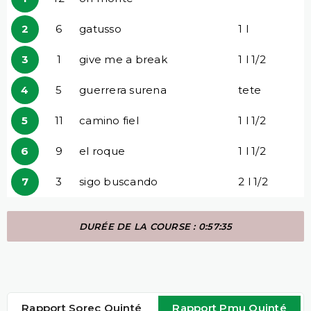
2
6
gatusso
1 l
3
1
give me a break
1 l 1/2
4
5
guerrera surena
tete
5
11
camino fiel
1 l 1/2
6
9
el roque
1 l 1/2
7
3
sigo buscando
2 l 1/2
DURÉE DE LA COURSE : 0:57:35
Rapport Sorec Quinté
Rapport Pmu Quinté