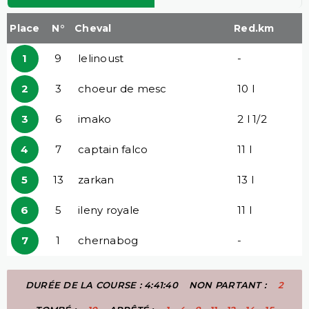
Place
N°
Cheval
Red.km
1
9
lelinoust
-
2
3
choeur de mesc
10 l
3
6
imako
2 l 1/2
4
7
captain falco
11 l
5
13
zarkan
13 l
6
5
ileny royale
11 l
7
1
chernabog
-
DURÉE DE LA COURSE : 4:41:40
NON PARTANT :
2