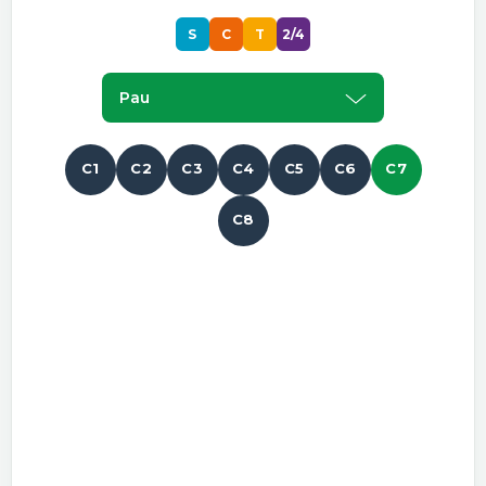
S
C
T
2/4
Pau
C1
C2
C3
C4
C5
C6
C7
C8