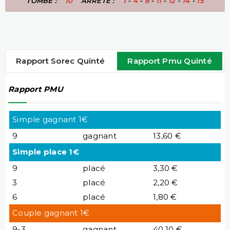
TOMBÉ :
10
ARRÊTÉ :
1
-
4
-
8
-
11
-
12
-
14
-
15
Rapport Sorec Quinté
Rapport Pmu Quinté
Rapport PMU
Simple gagnant 1€
9
gagnant
13,60 €
Simple place 1€
9
placé
3,30 €
3
placé
2,20 €
6
placé
1,80 €
Couple gagnant 1€
9-3
gagnant
40,10 €