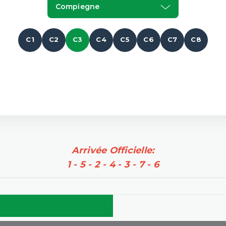
Compiegne
C1
C2
C3
C4
C5
C6
C7
C8
Arrivée Officielle:
1 - 5 - 2 - 4 - 3 - 7 - 6