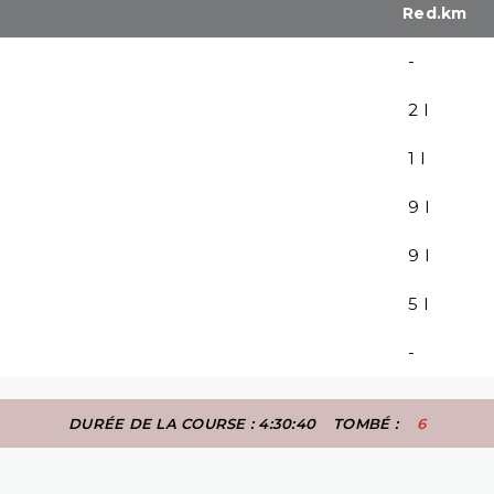
Red.km
-
2 l
1 l
9 l
9 l
5 l
-
DURÉE DE LA COURSE : 4:30:40
TOMBÉ :
6