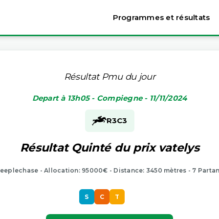
Programmes et résultats
Résultat Pmu du jour
Depart à 13h05 - Compiegne - 11/11/2024
R3
C3
Résultat Quinté du prix vatelys
eeplechase - Allocation: 95000€ - Distance: 3450 mètres - 7 Parta
S
C
T
S