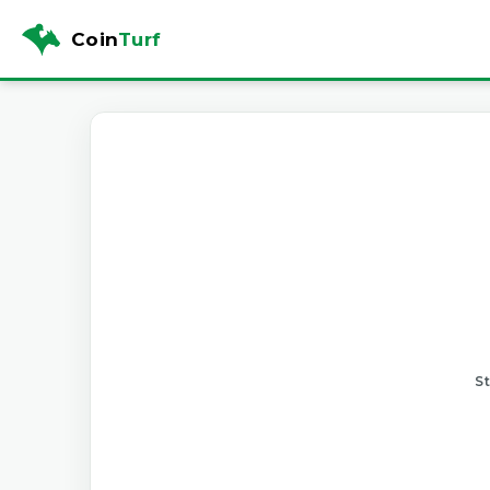
Coin
Turf
St