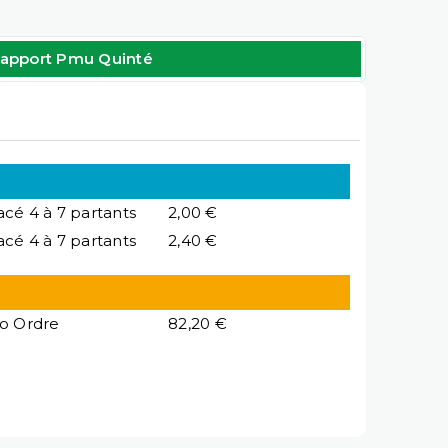
apport Pmu Quinté
acé 4 à 7 partants
2,00 €
acé 4 à 7 partants
2,40 €
io Ordre
82,20 €