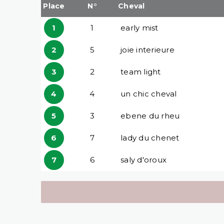
Place
N°
Cheval
1
1
early mist
2
5
joie interieure
3
2
team light
4
4
un chic cheval
5
3
ebene du rheu
6
7
lady du chenet
7
6
saly d'oroux