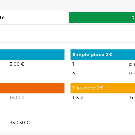
té
R
Simple place 2€
3,00 €
1
pl
5
pl
Trio ordre 2€
14,10 €
1-5-2
Tr
350,30 €