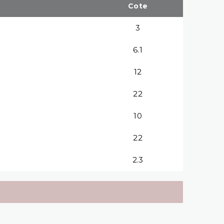
Cote
3
6.1
12
22
10
22
2.3