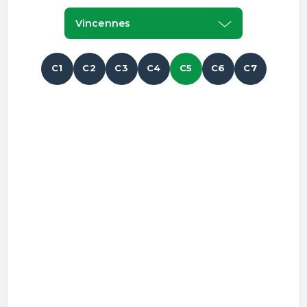
Vincennes
C1
C2
C3
C4
C5
C6
C7