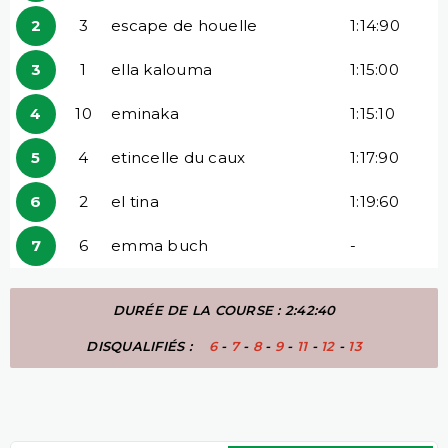
2
3
escape de houelle
1:14:90
3
1
ella kalouma
1:15:00
4
10
eminaka
1:15:10
5
4
etincelle du caux
1:17:90
6
2
el tina
1:19:60
7
6
emma buch
-
DURÉE DE LA COURSE : 2:42:40
DISQUALIFIÉS :
6
-
7
-
8
-
9
-
11
-
12
-
13