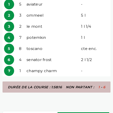
1
5
aviateur
-
2
3
ommeel
5 l
3
2
le mont
1 l 1/4
4
7
potemkin
1 l
5
8
toscano
cte enc.
6
4
senator frost
2 l 1/2
7
1
champy charm
-
DURÉE DE LA COURSE : 1:58:16
NON PARTANT :
1
-
6