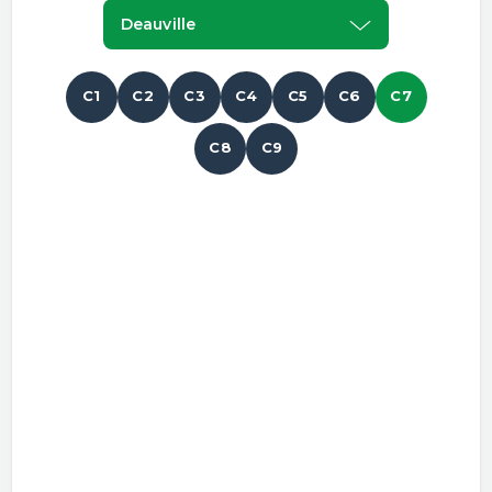
Deauville
C1
C2
C3
C4
C5
C6
C7
C8
C9