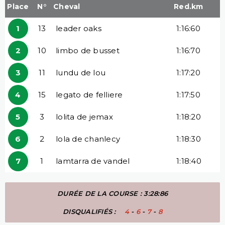
Place
N°
Cheval
Red.km
1
13
leader oaks
1:16:60
2
10
limbo de busset
1:16:70
3
11
lundu de lou
1:17:20
4
15
legato de felliere
1:17:50
5
3
lolita de jemax
1:18:20
6
2
lola de chanlecy
1:18:30
7
1
lamtarra de vandel
1:18:40
DURÉE DE LA COURSE : 3:28:86
DISQUALIFIÉS :
4
-
6
-
7
-
8