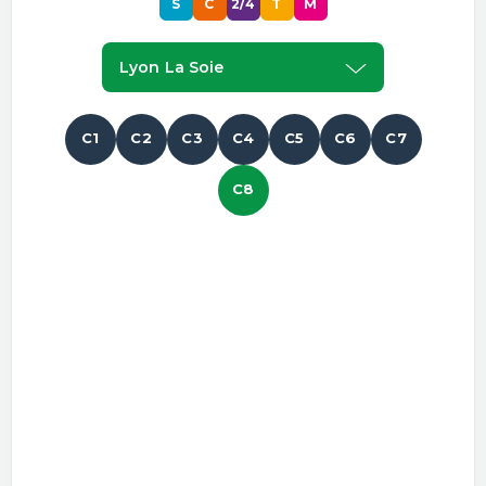
S
C
2/4
T
M
Lyon La Soie
C1
C2
C3
C4
C5
C6
C7
C8