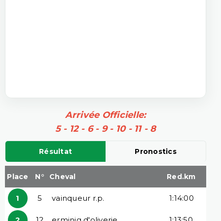
Arrivée Officielle:
5 - 12 - 6 - 9 - 10 - 11 - 8
Résultat
Pronostics
Place
N°
Cheval
Red.km
1
5
vainqueur r.p.
1:14:00
2
12
erminig d'oliverie
1:13:50