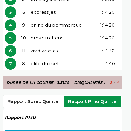
3
6
express jet
1:14:20
4
9
enino du pommereux
1:14:20
5
10
eros du chene
1:14:20
6
11
vivid wise as
1:14:30
7
8
elite du ruel
1:14:40
DURÉE DE LA COURSE : 3:31:10
DISQUALIFIÉS :
2
-
4
Rapport Sorec Quinté
Rapport Pmu Quinté
Rapport PMU