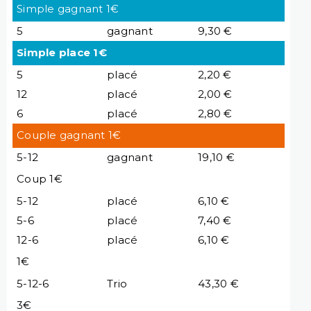
Simple gagnant 1€
5
gagnant
9,30 €
Simple place 1€
5
placé
2,20 €
12
placé
2,00 €
6
placé
2,80 €
Couple gagnant 1€
5-12
gagnant
19,10 €
Coup 1€
5-12
placé
6,10 €
5-6
placé
7,40 €
12-6
placé
6,10 €
1€
5-12-6
Trio
43,30 €
3€