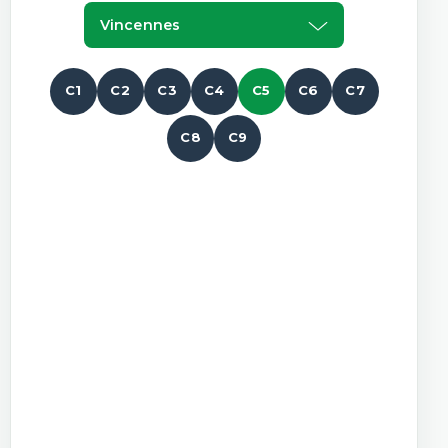
Vincennes
C1
C2
C3
C4
C5
C6
C7
C8
C9