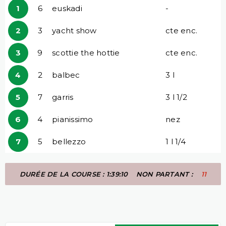
1
6
euskadi
-
2
3
yacht show
cte enc.
3
9
scottie the hottie
cte enc.
4
2
balbec
3 l
5
7
garris
3 l 1/2
6
4
pianissimo
nez
7
5
bellezzo
1 l 1/4
DURÉE DE LA COURSE : 1:39:10
NON PARTANT :
11