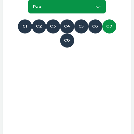
Pau
C1
C2
C3
C4
C5
C6
C7
C8