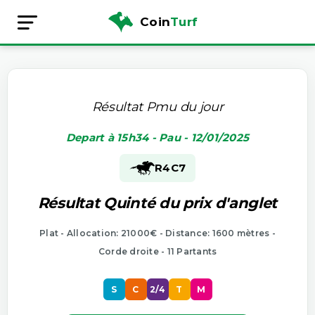
Coin
Turf
Résultat Pmu du jour
Depart à 15h34 - Pau - 12/01/2025
R4
C7
Résultat Quinté du prix d'anglet
Plat - Allocation: 21000€ - Distance: 1600 mètres -
Corde droite - 11 Partants
S
C
2/4
T
M