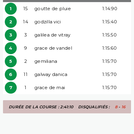
1
15
goutte de pluie
1:14:90
2
14
godzilla vici
1:15:40
3
3
galilea de vitray
1:15:50
4
9
grace de vandel
1:15:60
5
2
gemiliana
1:15:70
6
11
galway danica
1:15:70
7
1
grace de mai
1:15:70
DURÉE DE LA COURSE : 2:41:10
DISQUALIFIÉS :
8
-
16