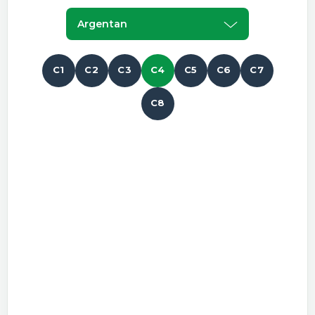
Argentan
C1
C2
C3
C4
C5
C6
C7
C8