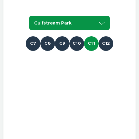
Gulfstream Park
C7
C8
C9
C10
C11
C12