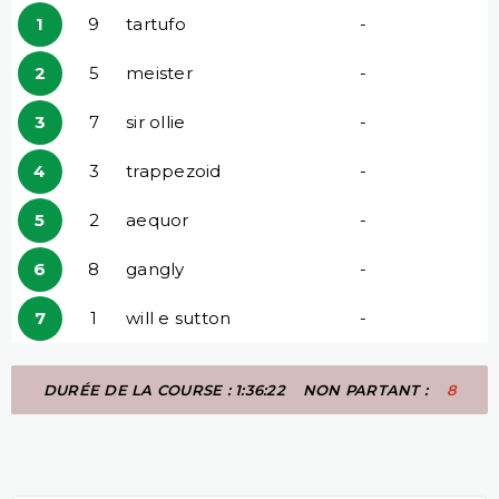
1
9
tartufo
-
2
5
meister
-
3
7
sir ollie
-
4
3
trappezoid
-
5
2
aequor
-
6
8
gangly
-
7
1
will e sutton
-
DURÉE DE LA COURSE : 1:36:22
NON PARTANT :
8