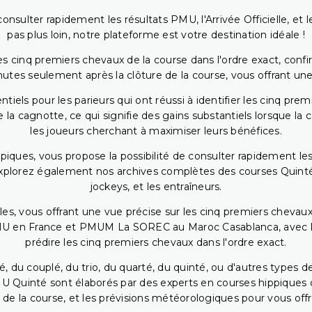
onsulter rapidement les résultats PMU, l'Arrivée Officielle, e
pas plus loin, notre plateforme est votre destination idéale !
 cinq premiers chevaux de la course dans l'ordre exact, confirm
utes seulement après la clôture de la course, vous offrant une
iels pour les parieurs qui ont réussi à identifier les cinq pre
 la cagnotte, ce qui signifie des gains substantiels lorsque la
les joueurs cherchant à maximiser leurs bénéfices.
piques, vous propose la possibilité de consulter rapidement les
. Explorez également nos archives complètes des courses Quinté
jockeys, et les entraîneurs.
bles, vous offrant une vue précise sur les cinq premiers chevaux
PMU en France et PMUM La SOREC au Maroc Casablanca, avec les 
prédire les cinq premiers chevaux dans l'ordre exact.
, du couplé, du trio, du quarté, du quinté, ou d'autres types d
U Quinté sont élaborés par des experts en courses hippiques qu
 de la course, et les prévisions météorologiques pour vous offrir