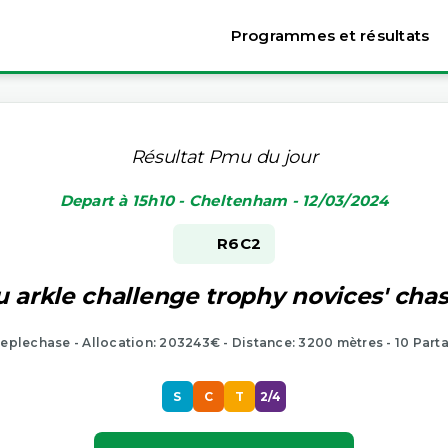
Programmes et résultats
Résultat Pmu du jour
Depart à 15h10 - Cheltenham - 12/03/2024
R6
C2
 arkle challenge trophy novices' chase 
eplechase - Allocation: 203243€ - Distance: 3200 mètres - 10 Part
S
C
T
2/4