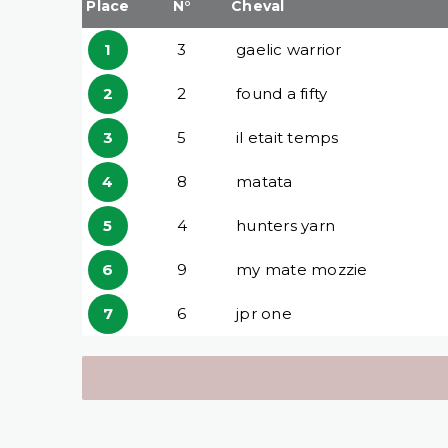
Place
N°
Cheval
1
3
gaelic warrior
2
2
found a fifty
3
5
il etait temps
4
8
matata
5
4
hunters yarn
6
9
my mate mozzie
7
6
jpr one